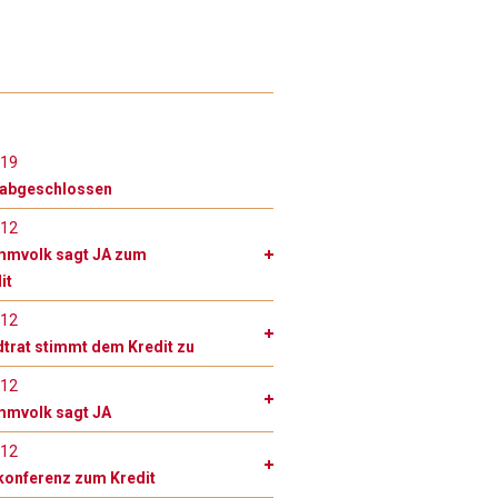
019
 abgeschlossen
012
mmvolk sagt JA zum
it
012
dtrat stimmt dem Kredit zu
012
mmvolk sagt JA
012
onferenz zum Kredit