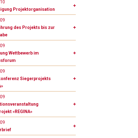
010
gung Projektorganisation
009
ührung des Projekts bis zur
gabe
009
lung Wettbewerb im
usforum
009
onferenz Siegerprojekts
A»
009
tionsveranstaltung
rojekt «REGINA»
009
rbrief