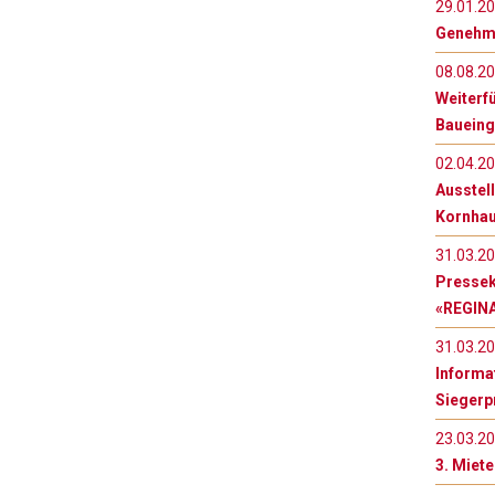
29.01.2
Genehmi
08.08.2
Weiterf
Bauein
02.04.2
Ausstel
Kornha
31.03.2
Pressek
«REGIN
31.03.2
Informa
Siegerp
23.03.2
3. Miete